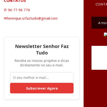
CONTATOS
CONT
✆ 96 77 96 776
✉henrique.srfaztudo@gmail.com
A mo
M
e
n
Newsletter Senhor Faz
s
Tudo
a
g
Receba os nossos projetos e dicas
diretamente no seu e-mail.
e
n
s
Subscrever Agora