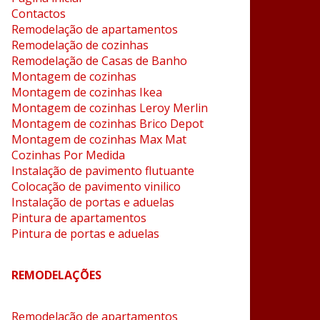
Contactos
Remodelação de apartamentos
Remodelação de cozinhas
Remodelação de Casas de Banho
Montagem de cozinhas
Montagem de cozinhas Ikea
Montagem de cozinhas Leroy Merlin
Montagem de cozinhas Brico Depot
Montagem de cozinhas Max Mat
Cozinhas Por Medida
Instalação de pavimento flutuante
Colocação de pavimento vinilico
Instalação de portas e aduelas
Pintura de apartamentos
Pintura de portas e aduelas
REMODELAÇÕES
Remodelação de apartamentos