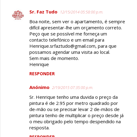
n
Sr. Faz Tudo
t
12/15/2014 05:58:00 p.m.
á
Boa noite, sem ver o apartamento, é sempre
difícil apresentar-lhe um orçamento correto.
r
Peço que se possível me forneça um
i
contacto telefónico e um email para
Henrique.srfaztudo@gmail.com, para que
o
possamos agendar uma visita ao local.
s
Sem mais de momento.
Henrique
RESPONDER
Anónimo
2/19/2015 07:35:00 p.m.
Sr. Henrique tenho uma duvida o preço da
pintura é de 2.95 por metro quadrado por
de-mão ou se precisar levar 2 de-mãos de
pintura tenho de multiplicar o preço desde já
o meu obrigado pelo tempo despendido na
resposta.
RESPONDER