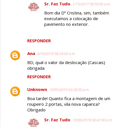
Sr. Faz Tudo
1/15/2017 09:50:00 a.m.
Bom dia Dª Cristina, sim, também
executamos a colocação de
pavimento no exterior.
RESPONDER
Ana
6/10/2019 08:54:00 a.m.
BD, qual o valor da deslocação (Cascais)
obrigada
RESPONDER
Unknown
10/05/2019 02:28:00 p.m.
Boa tarde! Quanto fica a montagem de um
roupeiro 2 portas, vila nova caparica?
Obrigado
Sr. Faz Tudo
10/06/2019 08:42:00 a.m.