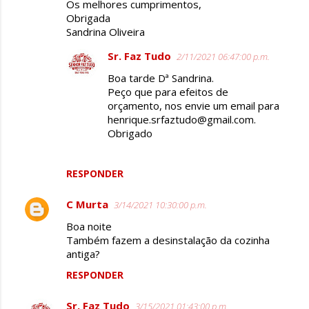
Os melhores cumprimentos,
Obrigada
Sandrina Oliveira
Sr. Faz Tudo
2/11/2021 06:47:00 p.m.
Boa tarde Dª Sandrina.
Peço que para efeitos de
orçamento, nos envie um email para
henrique.srfaztudo@gmail.com.
Obrigado
RESPONDER
C Murta
3/14/2021 10:30:00 p.m.
Boa noite
Também fazem a desinstalação da cozinha
antiga?
RESPONDER
Sr. Faz Tudo
3/15/2021 01:43:00 p.m.