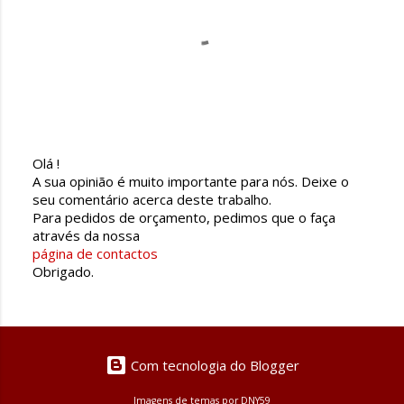
Olá !
E
A sua opinião é muito importante para nós. Deixe o
n
seu comentário acerca deste trabalho.
v
Para pedidos de orçamento, pedimos que o faça
i
através da nossa
a
página de contactos
r
Obrigado.
u
m
c
o
m
Com tecnologia do Blogger
e
n
Imagens de temas por
DNY59