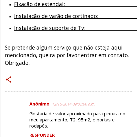
Fixação de estendal:                                                  
Instalação de varão de cortinado:                                
Instalação de suporte de Tv:                                       
Se pretende algum serviço que não esteja aqui
mencionado, queira por favor entrar em contato.
Obrigado.
Anónimo
12/15/2014 09:02:00 a.m.
C
Gostaria de valor aproximado para pintura do
o
meu apartamento, T2, 95m2, e portas e
m
rodapés.
e
RESPONDER