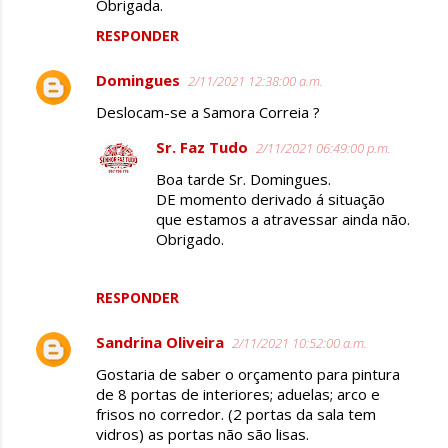
Obrigada.
RESPONDER
Domingues
2/11/2021 12:38:00 a.m.
Deslocam-se a Samora Correia ?
Sr. Faz Tudo
2/11/2021 06:49:00 p.m.
Boa tarde Sr. Domingues.
DE momento derivado á situação
que estamos a atravessar ainda não.
Obrigado.
RESPONDER
Sandrina Oliveira
2/11/2021 10:52:00 a.m.
Gostaria de saber o orçamento para pintura
de 8 portas de interiores; aduelas; arco e
frisos no corredor. (2 portas da sala tem
vidros) as portas não são lisas.