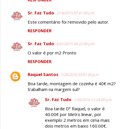
Sr. Faz Tudo
2/19/2015 07:41:00 p.m.
Este comentário foi removido pelo autor.
RESPONDER
Sr. Faz Tudo
6/01/2015 08:22:00 p.m.
O valor é por m2 Pronto
RESPONDER
Raquel Santos
1/29/2016 03:01:00 p.m.
Boa tarde, montagem de cozinha é 40€ m2?
trabalham na margem sul?
Sr. Faz Tudo
1/30/2016 12:24:00 p.m.
Boa tarde Dª Raquel, o valor é
40.00€ por Metro linear, por
exemplo 2 metros em cima mais
dois metros em baixo 160.00€.