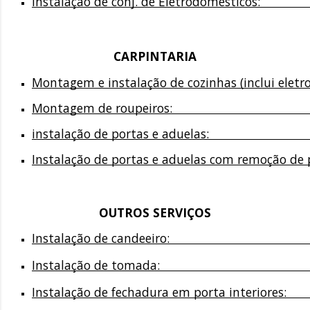
Instalação de conj. de Eletrodomésticos:                       
CARPINTARIA
Montagem e instalação de cozinhas (inclui eletrodomés
Montagem de roupeiros:                                           
instalação de portas e aduelas:                               
Instalação de portas e aduelas com remoção de por
OUTROS SERVIÇOS
Instalação de candeeiro:                                             
Instalação de tomada:                                                
Instalação de fechadura em porta interiores:                 