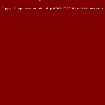
t
á
Copyright © https://www.senhorfaztudo.pt ® 2004-2026. Todos os direitos reservados
r
i
o