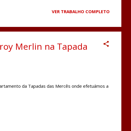
ho fizemos a remoção das loiças sanitárias e
a em tubo multicamadas, Colocação de revestimento
VER TRABALHO COMPLETO
e gesso cartonado hidrófugo com iluminação embutida,
ação de pavimento vinílico. Foi também criada uma
eleiras em vidro e den...
oy Merlin na Tapada
partamento da Tapadas das Mercês onde efetuámos a