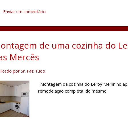
Remodelação da casa de banho Na casa de ban
banheira existente, canalização nova de águ
Enviar um comentário
cerâmico nas paredes, teto falso em chapa d
instalação de base e cabine de duche e coloc
parede que de um lado serve para colocar prat
ontagem de uma cozinha do Ler
as Mercês
licado por
Sr. Faz Tudo
Montagem da cozinha do Leroy Merlin no a
remodelação completa do mesmo.