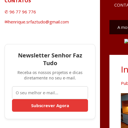
CONTATOS
CONT
✆ 96 77 96 776
✉henrique.srfaztudo@gmail.com
A mo
M
e
n
Newsletter Senhor Faz
s
Tudo
a
I
g
Receba os nossos projetos e dicas
diretamente no seu e-mail.
e
Pub
n
s
Subscrever Agora