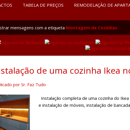
ACTOS
TABELA DE PREÇOS
REMODELAÇÃO DE APART
strar mensagens com a etiqueta
Montagem de Cozinhas
nstalação de uma cozinha Ikea 
licado por
Sr. Faz Tudo
Instalação completa de uma cozinha do Ikea
e instalação de móveis, instalação de bancada