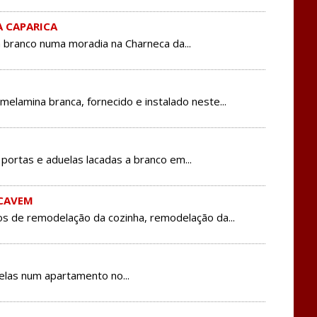
A CAPARICA
a branco numa moradia na Charneca da...
elamina branca, fornecido e instalado neste...
ortas e aduelas lacadas a branco em...
CAVEM
os de remodelação da cozinha, remodelação da...
elas num apartamento no...