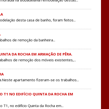
moradia na BobadelaNa remodelação destas...
LA
lação desta casa de banho, foram feitos...
A
balhos de remoção da banheira...
INTA DA ROCHA EM ARMAÇÃO DE PÊRA.
abalhos de remoção dos móveis existentes,...
RA
este apartamento fizeram-se os trabalhos...
 T1 NO EDIFÍCIO QUINTA DA ROCHA EM
1, no edifício Quinta da Rocha em...