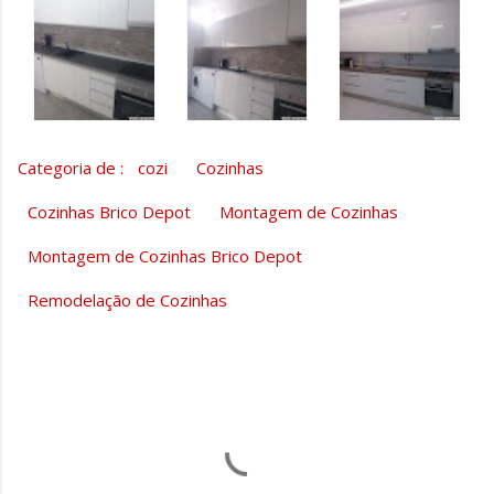
Categoria de :
cozi
Cozinhas
Cozinhas Brico Depot
Montagem de Cozinhas
Montagem de Cozinhas Brico Depot
Remodelação de Cozinhas
C
o
m
e
n