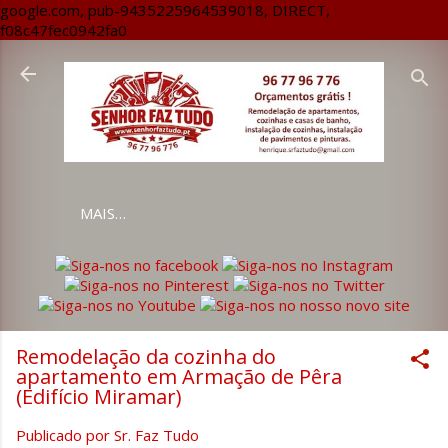
google.com, pub-9435225964539018, DIRECT,
Avançar para o conteúdo principal
f08c47fec0942fa0
MAIS…
Remodelação da cozinha do
apartamento em Armação de Pêra
(Edifício Miramar)
Publicado por
Sr. Faz Tudo