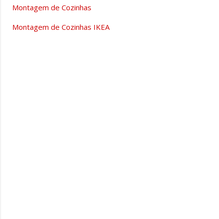
Montagem de Cozinhas
Montagem de Cozinhas IKEA
C
o
m
e
n
t
á
r
i
o
s