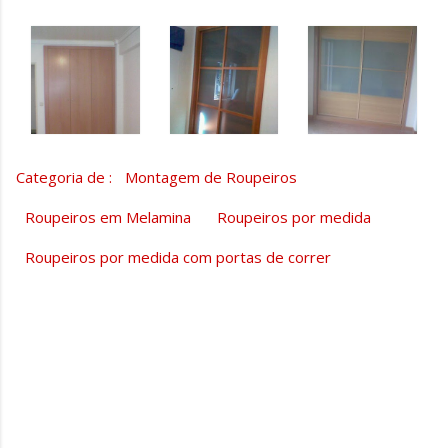
Categoria de :
Montagem de Roupeiros
Roupeiros em Melamina
Roupeiros por medida
Roupeiros por medida com portas de correr
C
o
m
e
n
t