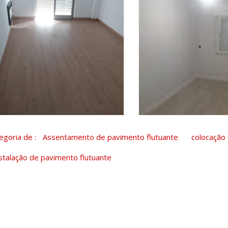
egoria de :
Assentamento de pavimento flutuante
colocação
stalação de pavimento flutuante
C
o
m
e