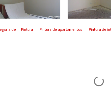
egoria de :
Pintura
Pintura de apartamentos
Pintura de in
C
o
m
e
n
t
á
r
o