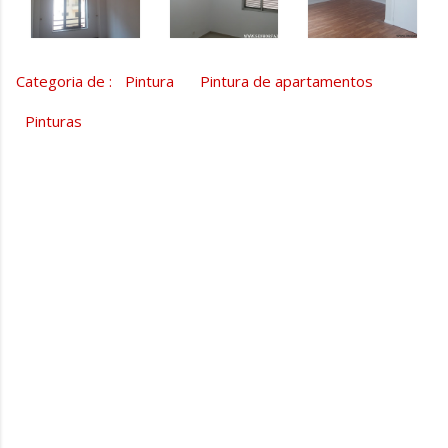
Categoria de :
Pintura
Pintura de apartamentos
Pinturas
C
o
m
e
n
t
á
r
i
o