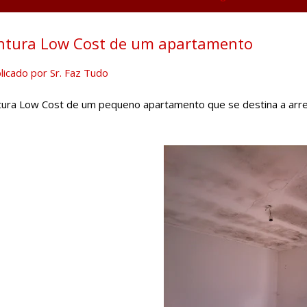
ntura Low Cost de um apartamento
licado por
Sr. Faz Tudo
tura Low Cost de um pequeno apartamento que se destina a arr