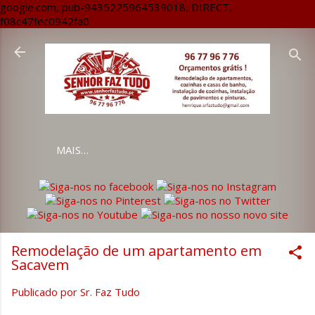
google.com, pub-9435225964539018, DIRECT,
Avançar para o conteúdo principal
f08c47fec0942fa0
MAIS…
Remodelação de um apartamento em
Sacavem
Publicado por
Sr. Faz Tudo