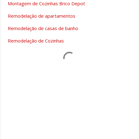
Montagem de Cozinhas Brico Depot
Remodelação de apartamentos
Remodelação de casas de banho
Remodelação de Cozinhas
C
o
m
e
n
t
á
r
i
o