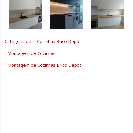
Categoria de :
Cozinhas Brico Depot
Montagem de Cozinhas
Montagem de Cozinhas Brico Depot
C
o
m
e
n
t
á