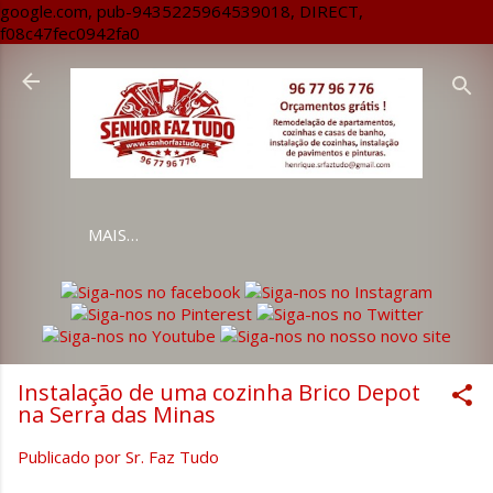
google.com, pub-9435225964539018, DIRECT,
Avançar para o conteúdo principal
f08c47fec0942fa0
MAIS…
Instalação de uma cozinha Brico Depot
na Serra das Minas
Publicado por
Sr. Faz Tudo