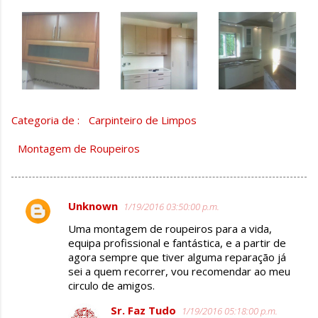
Categoria de :
Carpinteiro de Limpos
Montagem de Roupeiros
Unknown
1/19/2016 03:50:00 p.m.
C
Uma montagem de roupeiros para a vida,
o
equipa profissional e fantástica, e a partir de
m
agora sempre que tiver alguma reparação já
sei a quem recorrer, vou recomendar ao meu
e
circulo de amigos.
n
Sr. Faz Tudo
t
1/19/2016 05:18:00 p.m.