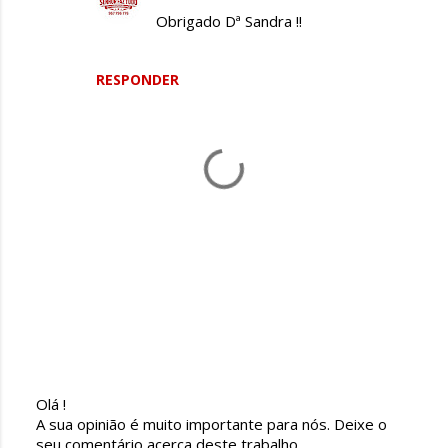
á
Obrigado Dª Sandra !!
r
i
RESPONDER
o
s
Olá !
E
A sua opinião é muito importante para nós. Deixe o
n
seu comentário acerca deste trabalho.