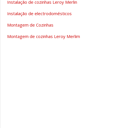
Instalação de cozinhas Leroy Merlin
Instalação de electrodomésticos
Montagem de Cozinhas
Montagem de cozinhas Leroy Merlim
C
o
m
e
n
t
á
r
i
o