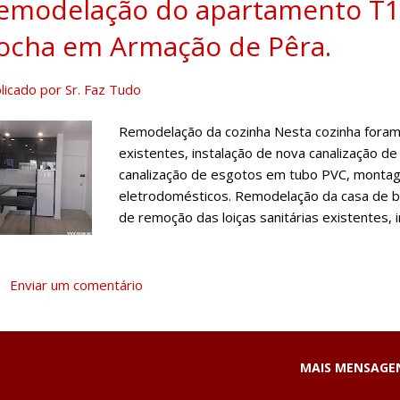
emodelação do apartamento T1 n
ocha em Armação de Pêra.
licado por
Sr. Faz Tudo
Remodelação da cozinha Nesta cozinha foram
existentes, instalação de nova canalização d
canalização de esgotos em tubo PVC, montag
eletrodomésticos. Remodelação da casa de b
de remoção das loiças sanitárias existentes,
multicamadas, Instalação de nova canalizaçã
revestimento cerâmico nas paredes e no chão
instalação de loiças sanitárias e torneiras. 
Enviar um comentário
instalação do pavimento flutuante, damos po
fotografias abaixo, é possível ver também a 
embutida e a pintura das portas e aduelas ex
MAIS MENSAGE