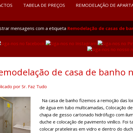
ACTOS
TABELA DE PREÇOS
REMODELAÇÃO DE APART
strar mensagens com a etiqueta
Remodelação de casas de ba
emodelação de casa de banho 
licado por
Sr. Faz Tudo
Na casa de banho fizemos a remoção das loiça
de água em tubo multicamadas, Colocação de
chapa de gesso cartonado hidrófugo com ilum
duche e colocação de pavimento vinílico. Fo
colocar prateleiras em vidro e dentro do duc