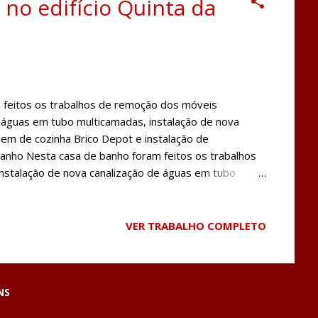
o edifício Quinta da
 feitos os trabalhos de remoção dos móveis
e águas em tubo multicamadas, instalação de nova
em de cozinha Brico Depot e instalação de
anho Nesta casa de banho foram feitos os trabalhos
 instalação de nova canalização de águas em tubo
o de esgotos em tubo PVC, Colocação de novo
, instalação de nova base de duche e cabine e
Instalação do pavimento flutuante Com a pintura e
VER TRABALHO COMPLETO
r concluída a remodelação deste apartamento. Nas
colocação dos tetos falsos com iluminação LED
istentes.
NS