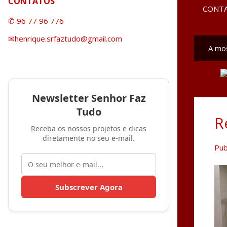
CONTATOS
CONT
✆ 96 77 96 776
✉henrique.srfaztudo@gmail.com
A mo
M
e
n
Newsletter Senhor Faz
s
Tudo
a
R
g
Receba os nossos projetos e dicas
diretamente no seu e-mail.
e
Pub
n
s
Subscrever Agora